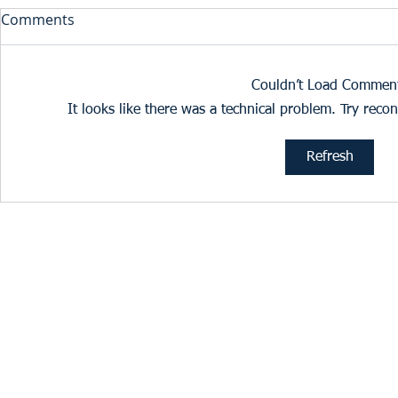
Comments
Couldn’t Load Commen
It looks like there was a technical problem. Try reco
Εξαρθρώθηκε κύκλωμα
Τραγωδία 
Refresh
εκτεταμένων
Πιερίας: Ν
ρευματοκλοπών με δράση
λουόμενος
και στην Πιερία
© 2023 by Strategic Consulting. Proudly created with
Wix.com